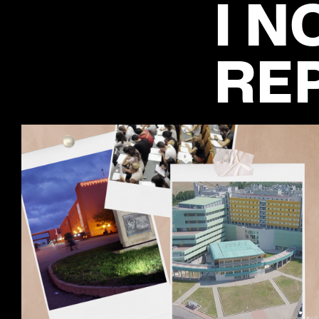
I N
RE