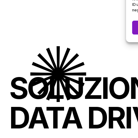
ID 
neg
SOLUZIO
DATA DR