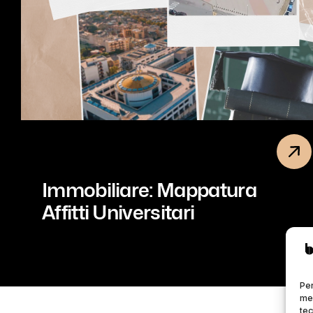
Immobiliare: Mappatura
Affitti Universitari
Per
mem
tec