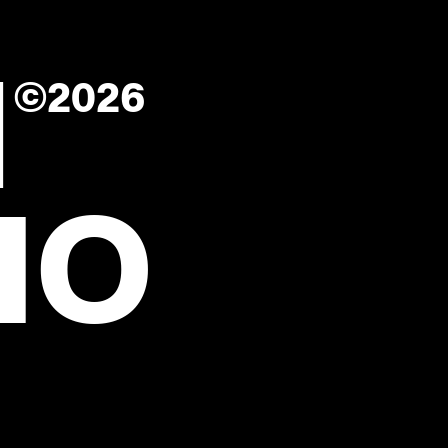
N
©2026
IO