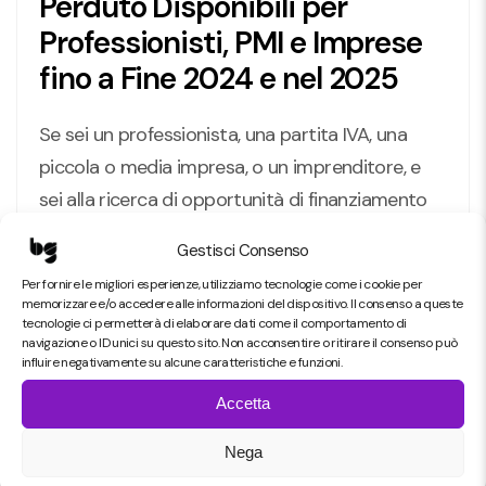
Perduto Disponibili per
Professionisti, PMI e Imprese
fino a Fine 2024 e nel 2025
Se sei un professionista, una partita IVA, una
piccola o media impresa, o un imprenditore, e
sei alla ricerca di opportunità di finanziamento
per crescere e innovare, sappi che ci…
Gestisci Consenso
Per fornire le migliori esperienze, utilizziamo tecnologie come i cookie per
Read More
memorizzare e/o accedere alle informazioni del dispositivo. Il consenso a queste
Blog
tecnologie ci permetterà di elaborare dati come il comportamento di
details
navigazione o ID unici su questo sito. Non acconsentire o ritirare il consenso può
page
influire negativamente su alcune caratteristiche e funzioni.
button
Accetta
Nega
Search