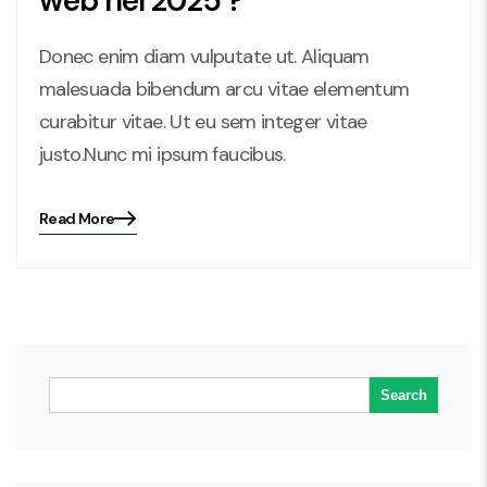
web nel 2025 ?
Donec enim diam vulputate ut. Aliquam
malesuada bibendum arcu vitae elementum
curabitur vitae. Ut eu sem integer vitae
justo.Nunc mi ipsum faucibus.
Read More
Blog
details
page
button
Search