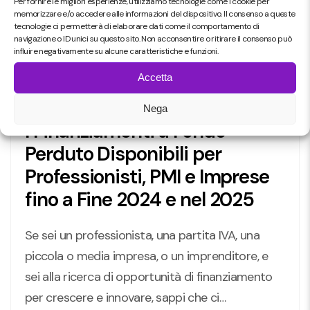
Per fornire le migliori esperienze, utilizziamo tecnologie come i cookie per
memorizzare e/o accedere alle informazioni del dispositivo. Il consenso a queste
tecnologie ci permetterà di elaborare dati come il comportamento di
navigazione o ID unici su questo sito. Non acconsentire o ritirare il consenso può
influire negativamente su alcune caratteristiche e funzioni.
16 December 2024
Marketing e
Accetta
Comunicazione
Nega
I Finanziamenti a Fondo
Perduto Disponibili per
Professionisti, PMI e Imprese
fino a Fine 2024 e nel 2025
Se sei un professionista, una partita IVA, una
piccola o media impresa, o un imprenditore, e
sei alla ricerca di opportunità di finanziamento
per crescere e innovare, sappi che ci…