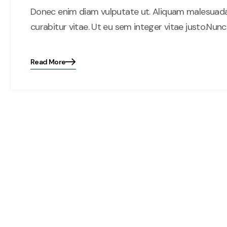
Donec enim diam vulputate ut. Aliquam malesuad
curabitur vitae. Ut eu sem integer vitae justo.Nun
Read More
Blog
details
page
button