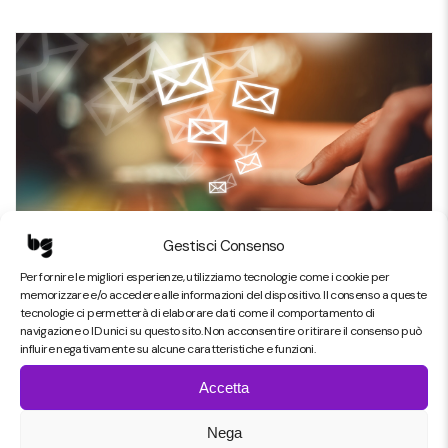
button
Gestisci Consenso
Per fornire le migliori esperienze, utilizziamo tecnologie come i cookie per
memorizzare e/o accedere alle informazioni del dispositivo. Il consenso a queste
tecnologie ci permetterà di elaborare dati come il comportamento di
navigazione o ID unici su questo sito. Non acconsentire o ritirare il consenso può
6 November 2024
Marketing e
influire negativamente su alcune caratteristiche e funzioni.
Comunicazione
Accetta
L’importanza di una buona
Nega